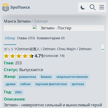
ЭроПоиск
Ope
Манга
Зетмен
/
Zetman
Обзор
Главы
Комментарии
(
253
)
(
0
)
...
ゼットマZetman超魔人 / Zetman: Chou Majin / Zetman:
Super Demonic Beings
4.71
(
голосов:
14
)
Глав:
253
Статус:
Выпускается
Жанр:
романтика
боевик
сверхъестественное
драма
сэйнэн
научная фантастика
эротика
Год:
2002
Описание:
Зетмен – невероятно сильный и выносливый герой