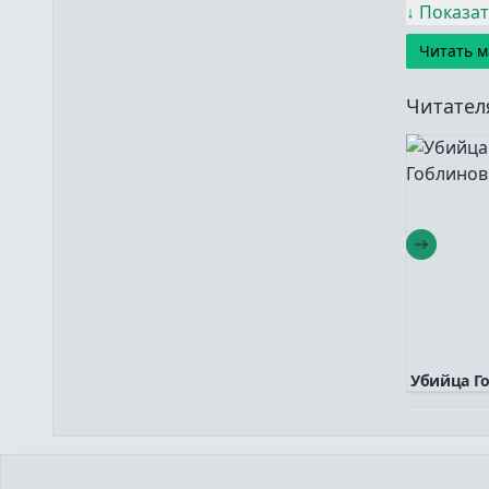
↓
Показат
Читать м
Читател
Убийца Г