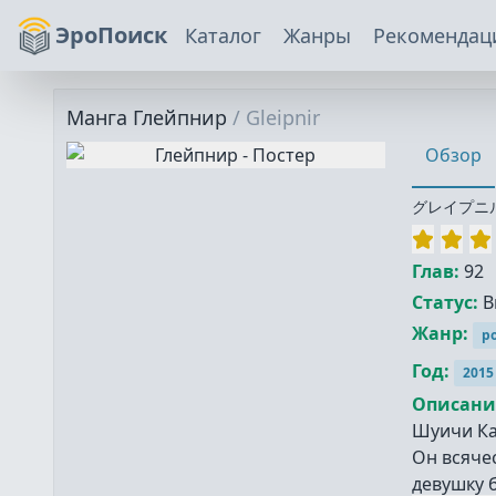
ЭроПоиск
Каталог
Жанры
Рекомендац
Манга
Глейпнир
/
Gleipnir
Обзор
グレイプニ
Глав:
92
Статус:
В
Жанр:
р
Год:
2015
Описани
Шуичи Ка
Он всяче
девушку 