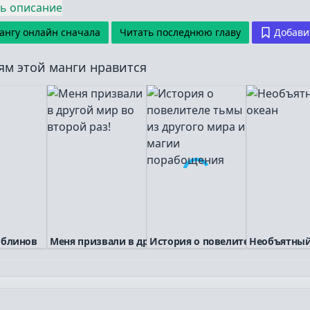
ь описание
ангу онлайн сначала
Читать последнюю главу
Добавит
ям этой манги нравится
облинов
Меня призвали в дру...
История о повелител...
Необъятный