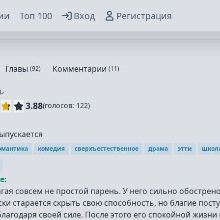
ии
Топ 100
Вход
Регистрация
Главы
Комментарии
(
92
)
(
11
)
ル
3.88
(
голосов:
122
)
ыпускается
омантика
комедия
сверхъестественное
драма
этти
школ
е:
гая совсем не простой парень. У него сильно обострено 
ски старается скрыть свою способность, но благие пост
благодаря своей силе. После этого его спокойной жизни