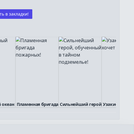
ь в закладки!
 океан
Пламенная бригада п...
Сильнейший герой, о...
Узаки-Чан хоче