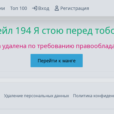
ии
Топ 100
Вход
Регистрация
ейл
194 Я стою перед тоб
а удалена по требованию правооблада
Перейти к манге
Удаление персональных данных
Политика конфиден