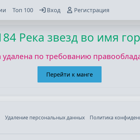
ии
Топ 100
Вход
Регистрация
184 Река звезд во имя го
а удалена по требованию правооблада
Перейти к манге
Удаление персональных данных
Политика конфиден